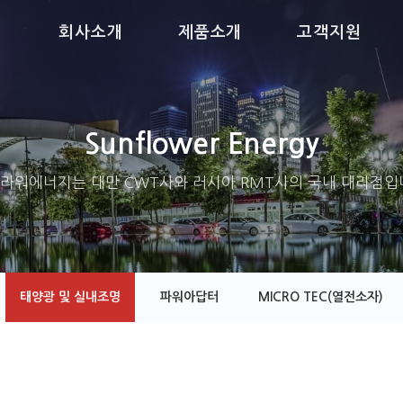
회사소개
제품소개
고객지원
Sunflower Energy
라워에너지는 대만 CWT사와 러시아 RMT사의 국내 대리점입
태양광 및 실내조명
파워아답터
MICRO TEC(열전소자)